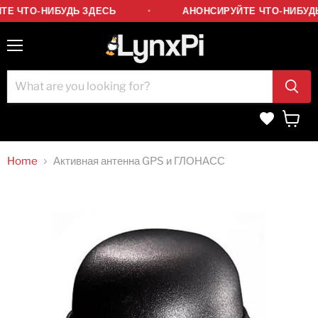
ТЕ ЧТО-НИБУДЬ ЗДЕСЬ
АНОНСИРУЙТЕ ЧТО-НИБУДЬ
Menu
Wishlist
View
cart
Home
Активная антенна GPS и ГЛОНАСС