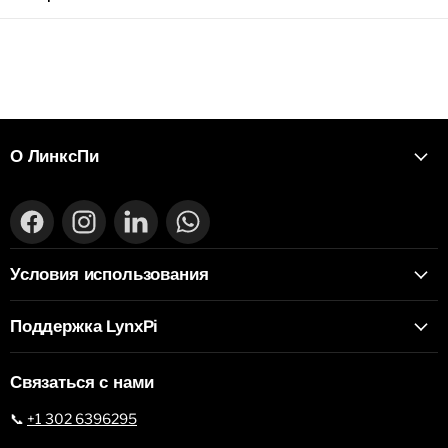
О ЛинксПи
Find
Find
Find
Find
us
us
us
us
on
on
on
on
Условия использования
Facebook
Instagram
LinkedIn
WhatsApp
Поддержка LynxPi
Связаться с нами
📞
+1 302 6396295